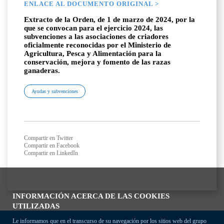
ENLACE AL DOCUMENTO ORIGINAL >
Extracto de la Orden, de 1 de marzo de 2024, por la
que se convocan para el ejercicio 2024, las
subvenciones a las asociaciones de criadores
oficialmente reconocidas por el Ministerio de
Agricultura, Pesca y Alimentación para la
conservación, mejora y fomento de las razas
ganaderas.
Ayudas y subvenciones
Compartir en Twitter
Compartir en Facebook
Compartir en LinkedIn
INFORMACIÓN ACERCA DE LAS COOKIES
UTILIZADAS
Le informamos que en el transcurso de su navegación por los sitios web del grupo