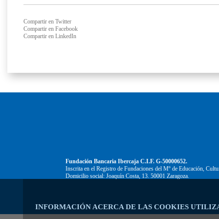
Compartir en Twitter
Compartir en Facebook
Compartir en LinkedIn
Fundación Bancaria Ibercaja C.I.F. G-50000652.
Inscrita en el Registro de Fundaciones del Mº de Educación, Cultu
Domicilio social: Joaquín Costa, 13. 50001 Zaragoza.
INFORMACIÓN ACERCA DE LAS COOKIES UTILIZ