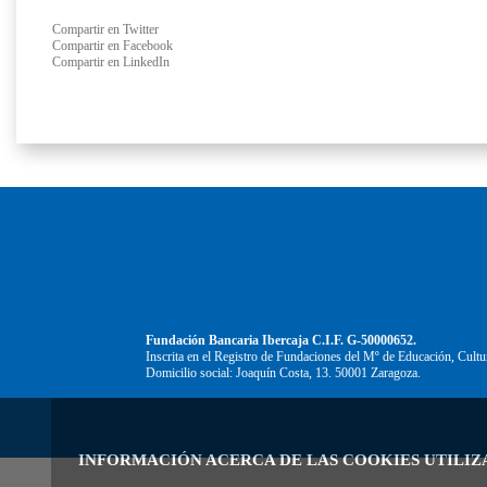
Compartir en Twitter
Compartir en Facebook
Compartir en LinkedIn
Fundación Bancaria Ibercaja C.I.F. G-50000652.
Inscrita en el Registro de Fundaciones del Mº de Educación, Cultu
Domicilio social: Joaquín Costa, 13. 50001 Zaragoza.
INFORMACIÓN ACERCA DE LAS COOKIES UTILIZ