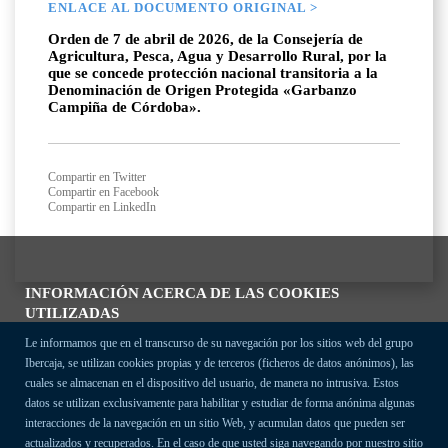
ENLACE AL DOCUMENTO ORIGINAL >
Orden de 7 de abril de 2026, de la Consejería de
Agricultura, Pesca, Agua y Desarrollo Rural, por la
que se concede protección nacional transitoria a la
Denominación de Origen Protegida «Garbanzo
Campiña de Córdoba».
Compartir en Twitter
Compartir en Facebook
Compartir en LinkedIn
INFORMACIÓN ACERCA DE LAS COOKIES
UTILIZADAS
Le informamos que en el transcurso de su navegación por los sitios web del grupo
Ibercaja, se utilizan cookies propias y de terceros (ficheros de datos anónimos), las
cuales se almacenan en el dispositivo del usuario, de manera no intrusiva. Estos
datos se utilizan exclusivamente para habilitar y estudiar de forma anónima algunas
interacciones de la navegación en un sitio Web, y acumulan datos que pueden ser
actualizados y recuperados. En el caso de que usted siga navegando por nuestro sitio