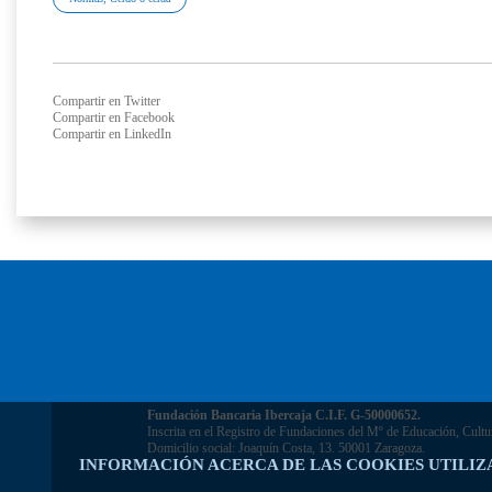
Compartir en Twitter
Compartir en Facebook
Compartir en LinkedIn
Fundación Bancaria Ibercaja C.I.F. G-50000652.
Inscrita en el Registro de Fundaciones del Mº de Educación, Cultu
Domicilio social: Joaquín Costa, 13. 50001 Zaragoza.
INFORMACIÓN ACERCA DE LAS COOKIES UTILIZ