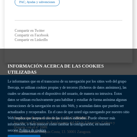
PAC; Ayudas y subvenciones
Compartir en Twitter
Compartir en Facebook
Compartir en LinkedIn
INFORMACIÓN ACERCA DE LAS COOKIES
UTILIZADAS
Le informamos que en el transcurso de su navegación por los sitios web del grupo
Ibercaja, se utilizan cookies propias y de terceros (ficheros de datos anónimos), las
cuales se almacenan en el dispositivo del usuario, de manera no intrusiva. Estos
datos se utilizan exclusivamente para habilitar y estudiar de forma anónima algunas
interacciones de la navegación en un sitio Web, y acumulan datos que pueden ser
actualizados y recuperados. En el caso de que usted siga navegando por nuestro sitio
Fundación Bancaria Ibercaja C.I.F. G-50000652.
Web implica que acepta el uso de las cookies indicadas. Puede obtener más
Inscrita en el Registro de Fundaciones del Mº de Educación, Cultura y
información, o bien conocer cómo cambiar la configuración, en nuestra
Deporte con el nº 1689.
sección
Política de cookies
Domicilio social: Joaquín Costa, 13. 50001 Zaragoza.