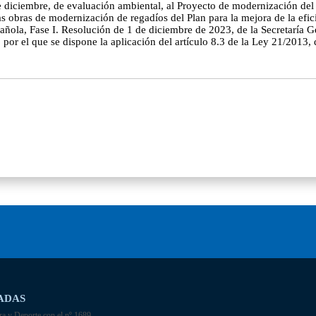
 de diciembre, de evaluación ambiental, al Proyecto de modernización d
 obras de modernización de regadíos del Plan para la mejora de la eficie
ola, Fase I. Resolución de 1 de diciembre de 2023, de la Secretaría Ge
or el que se dispone la aplicación del artículo 8.3 de la Ley 21/2013, 
ADAS
ra y Deporte con el nº 1689.