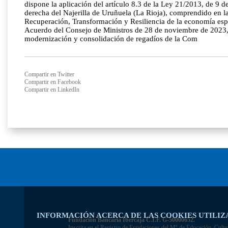
dispone la aplicación del artículo 8.3 de la Ley 21/2013, de 9
derecha del Najerilla de Uruñuela (La Rioja), comprendido en las
Recuperación, Transformación y Resiliencia de la economía españ
Acuerdo del Consejo de Ministros de 28 de noviembre de 2023, p
modernización y consolidación de regadíos de la Com
Compartir en Twitter
Compartir en Facebook
Compartir en LinkedIn
INFORMACIÓN ACERCA DE LAS COOKIES UTILIZ
Fundación Bancaria Ibercaja C.I.F. G-50000652.
Inscrita en el Registro de Fundaciones del Mº de Educación, Cultu