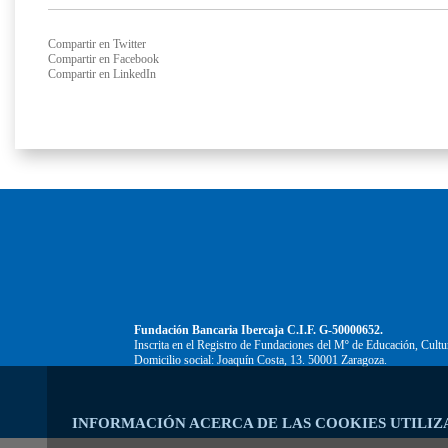
Compartir en Twitter
Compartir en Facebook
Compartir en LinkedIn
Fundación Bancaria Ibercaja C.I.F. G-50000652.
Inscrita en el Registro de Fundaciones del Mº de Educación, Cultu
Domicilio social: Joaquín Costa, 13. 50001 Zaragoza.
INFORMACIÓN ACERCA DE LAS COOKIES UTILIZ