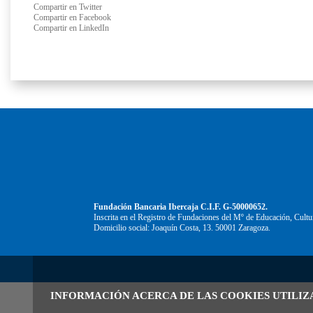
Compartir en Twitter
Compartir en Facebook
Compartir en LinkedIn
Fundación Bancaria Ibercaja C.I.F. G-50000652.
Inscrita en el Registro de Fundaciones del Mº de Educación, Cultu
Domicilio social: Joaquín Costa, 13. 50001 Zaragoza.
INFORMACIÓN ACERCA DE LAS COOKIES UTILIZ