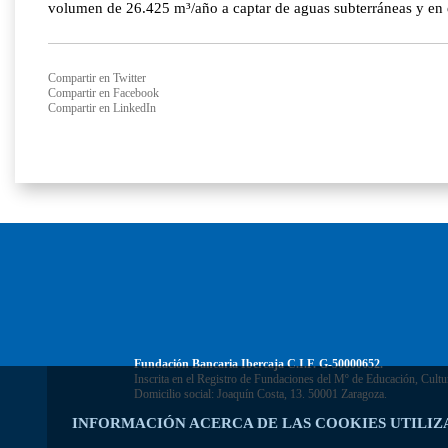
volumen de 26.425 m³/año a captar de aguas subterráneas y en 
Compartir en Twitter
Compartir en Facebook
Compartir en LinkedIn
Fundación Bancaria Ibercaja C.I.F. G-50000652.
Inscrita en el Registro de Fundaciones del Mº de Educación, Cultu
Domicilio social: Joaquín Costa, 13. 50001 Zaragoza.
INFORMACIÓN ACERCA DE LAS COOKIES UTILIZ