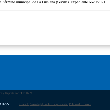
el término municipal de La Luisiana (Sevilla). Expediente 6620/2021.
ra y Deporte con el nº 1689.
ADAS
Contacto
Aviso legal
Política de privacidad
Política de Cookies