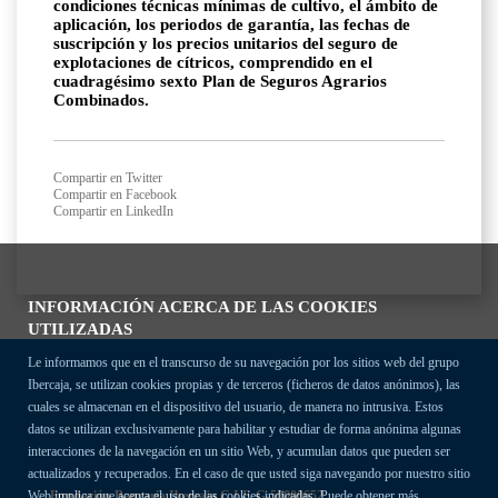
condiciones técnicas mínimas de cultivo, el ámbito de
aplicación, los periodos de garantía, las fechas de
suscripción y los precios unitarios del seguro de
explotaciones de cítricos, comprendido en el
cuadragésimo sexto Plan de Seguros Agrarios
Combinados.
Compartir en Twitter
Compartir en Facebook
Compartir en LinkedIn
INFORMACIÓN ACERCA DE LAS COOKIES
UTILIZADAS
Le informamos que en el transcurso de su navegación por los sitios web del grupo
Ibercaja, se utilizan cookies propias y de terceros (ficheros de datos anónimos), las
cuales se almacenan en el dispositivo del usuario, de manera no intrusiva. Estos
datos se utilizan exclusivamente para habilitar y estudiar de forma anónima algunas
interacciones de la navegación en un sitio Web, y acumulan datos que pueden ser
actualizados y recuperados. En el caso de que usted siga navegando por nuestro sitio
Fundación Bancaria Ibercaja C.I.F. G-50000652.
Web implica que acepta el uso de las cookies indicadas. Puede obtener más