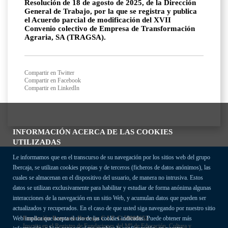
Resolución de 18 de agosto de 2025, de la Dirección
General de Trabajo, por la que se registra y publica
el Acuerdo parcial de modificación del XVII
Convenio colectivo de Empresa de Transformación
Agraria, SA (TRAGSA).
Compartir en Twitter
Compartir en Facebook
Compartir en LinkedIn
INFORMACIÓN ACERCA DE LAS COOKIES
UTILIZADAS
Le informamos que en el transcurso de su navegación por los sitios web del grupo
Ibercaja, se utilizan cookies propias y de terceros (ficheros de datos anónimos), las
cuales se almacenan en el dispositivo del usuario, de manera no intrusiva. Estos
datos se utilizan exclusivamente para habilitar y estudiar de forma anónima algunas
interacciones de la navegación en un sitio Web, y acumulan datos que pueden ser
actualizados y recuperados. En el caso de que usted siga navegando por nuestro sitio
Fundación Bancaria Ibercaja C.I.F. G-50000652.
Web implica que acepta el uso de las cookies indicadas. Puede obtener más
Inscrita en el Registro de Fundaciones del Mº de Educación, Cultura y