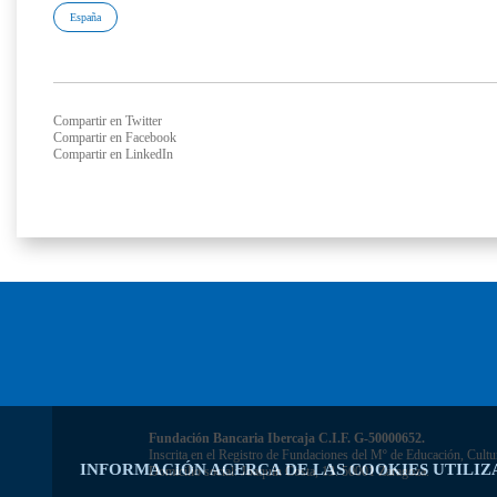
España
Compartir en Twitter
Compartir en Facebook
Compartir en LinkedIn
Fundación Bancaria Ibercaja C.I.F. G-50000652.
Inscrita en el Registro de Fundaciones del Mº de Educación, Cultu
INFORMACIÓN ACERCA DE LAS COOKIES UTILIZ
Domicilio social: Joaquín Costa, 13. 50001 Zaragoza.