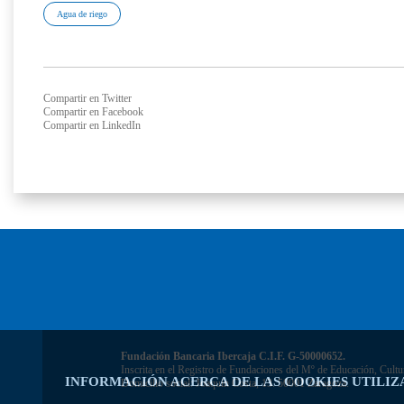
Agua de riego
Compartir en Twitter
Compartir en Facebook
Compartir en LinkedIn
Fundación Bancaria Ibercaja C.I.F. G-50000652.
Inscrita en el Registro de Fundaciones del Mº de Educación, Cultu
INFORMACIÓN ACERCA DE LAS COOKIES UTILIZ
Domicilio social: Joaquín Costa, 13. 50001 Zaragoza.