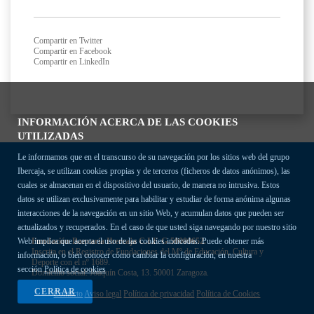
Compartir en Twitter
Compartir en Facebook
Compartir en LinkedIn
INFORMACIÓN ACERCA DE LAS COOKIES
UTILIZADAS
Le informamos que en el transcurso de su navegación por los sitios web del grupo
Ibercaja, se utilizan cookies propias y de terceros (ficheros de datos anónimos), las
cuales se almacenan en el dispositivo del usuario, de manera no intrusiva. Estos
datos se utilizan exclusivamente para habilitar y estudiar de forma anónima algunas
interacciones de la navegación en un sitio Web, y acumulan datos que pueden ser
actualizados y recuperados. En el caso de que usted siga navegando por nuestro sitio
Fundación Bancaria Ibercaja C.I.F. G-50000652.
Web implica que acepta el uso de las cookies indicadas. Puede obtener más
Inscrita en el Registro de Fundaciones del Mº de Educación, Cultura y
información, o bien conocer cómo cambiar la configuración, en nuestra
Deporte con el nº 1689.
sección
Política de cookies
Domicilio social: Joaquín Costa, 13. 50001 Zaragoza.
CERRAR
Contacto
Aviso legal
Política de privacidad
Política de Cookies