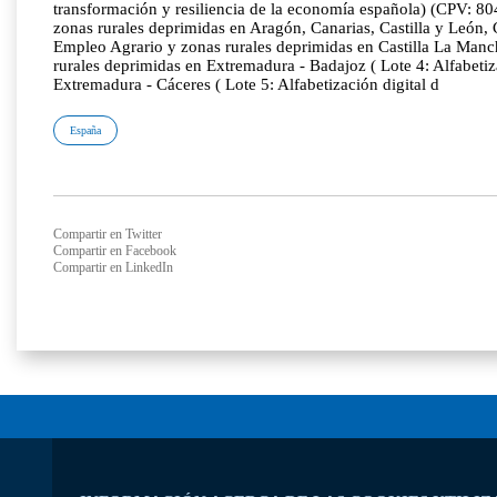
transformación y resiliencia de la economía española) (CPV: 80
zonas rurales deprimidas en Aragón, Canarias, Castilla y León,
Empleo Agrario y zonas rurales deprimidas en Castilla La Manch
rurales deprimidas en Extremadura - Badajoz ( Lote 4: Alfabeti
Extremadura - Cáceres ( Lote 5: Alfabetización digital d
España
Compartir en Twitter
Compartir en Facebook
Compartir en LinkedIn