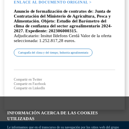
ENLACE AL DOCUMENTO ORIGINAL >
Anuncio de formalización de contratos de: Junta de
Contratación del Ministerio de Agricultura, Pesca y
Alimentación. Objeto: Estudio del Barómetro del
clima de confianza del sector agroalimentario 2024-
2027. Expediente: 202306000315.
Adjudicatario: Insitut Ildefons Cerdá Valor de la oferta
seleccionada: 1.252.817,28 euros.
Cartografía del clima y del tiempo; Industria agroalimentaria
Compartir en Twitter
Compartir en Facebook
Compartir en LinkedIn
INFORMACIÓN ACERCA DE LAS COOKIES
UTILIZADAS
Le informamos que en el transcurso de su navegación por los sitios web del grupo