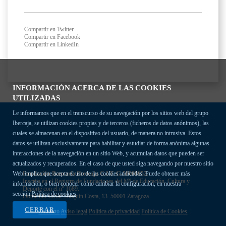
Compartir en Twitter
Compartir en Facebook
Compartir en LinkedIn
INFORMACIÓN ACERCA DE LAS COOKIES
UTILIZADAS
Le informamos que en el transcurso de su navegación por los sitios web del grupo
Ibercaja, se utilizan cookies propias y de terceros (ficheros de datos anónimos), las
cuales se almacenan en el dispositivo del usuario, de manera no intrusiva. Estos
datos se utilizan exclusivamente para habilitar y estudiar de forma anónima algunas
interacciones de la navegación en un sitio Web, y acumulan datos que pueden ser
actualizados y recuperados. En el caso de que usted siga navegando por nuestro sitio
Fundación Bancaria Ibercaja C.I.F. G-50000652.
Web implica que acepta el uso de las cookies indicadas. Puede obtener más
Inscrita en el Registro de Fundaciones del Mº de Educación, Cultura y
información, o bien conocer cómo cambiar la configuración, en nuestra
Deporte con el nº 1689.
sección
Política de cookies
Domicilio social: Joaquín Costa, 13. 50001 Zaragoza.
CERRAR
Contacto
Aviso legal
Política de privacidad
Política de Cookies