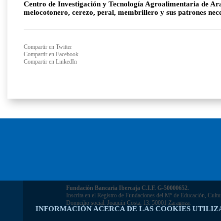
Centro de Investigación y Tecnología Agroalimentaria de Arag
melocotonero, cerezo, peral, membrillero y sus patrones nece
Compartir en Twitter
Compartir en Facebook
Compartir en LinkedIn
Fundación Bancaria Ibercaja C.I.F. G-50000652.
Inscrita en el Registro de Fundaciones del Mº de Educación, Cultu
Domicilio social: Joaquín Costa, 13. 50001 Zaragoza.
INFORMACIÓN ACERCA DE LAS COOKIES UTILIZ