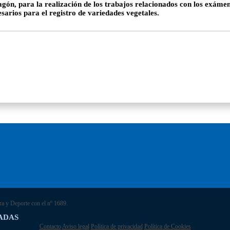
ón, para la realización de los trabajos relacionados con los exámene
sarios para el registro de variedades vegetales.
ra y Deporte con el nº 1689.
ADAS
Contacto
Aviso legal
Política de privacidad
Política de Cookies