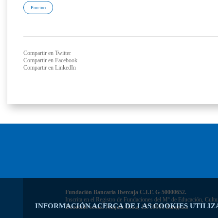
Porcino
Compartir en Twitter
Compartir en Facebook
Compartir en LinkedIn
Fundación Bancaria Ibercaja C.I.F. G-50000652.
Inscrita en el Registro de Fundaciones del Mº de Educación, Cultu
INFORMACIÓN ACERCA DE LAS COOKIES UTILIZ
Domicilio social: Joaquín Costa, 13. 50001 Zaragoza.