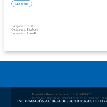
Agua de riego
Compartir en Twitter
Compartir en Facebook
Compartir en LinkedIn
Fundación Bancaria Ibercaja C.I.F. G-50000652.
Inscrita en el Registro de Fundaciones del Mº de Educación, Cultu
INFORMACIÓN ACERCA DE LAS COOKIES UTILIZ
Domicilio social: Joaquín Costa, 13. 50001 Zaragoza.