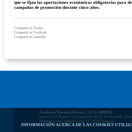
que se fijan las aportaciones económicas obligatorias para de
campañas de promoción durante cinco años.
Compartir en Twitter
Compartir en Facebook
Compartir en LinkedIn
Fundación Bancaria Ibercaja C.I.F. G-50000652.
Inscrita en el Registro de Fundaciones del Mº de Educación, Cultu
Domicilio social: Joaquín Costa, 13. 50001 Zaragoza.
INFORMACIÓN ACERCA DE LAS COOKIES UTILIZ