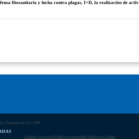
fensa fitosanitaria y lucha contra plagas, I+D, la realización de act
ra y Deporte con el nº 1689.
ADAS
Contacto
Aviso legal
Política de privacidad
Política de Cookies