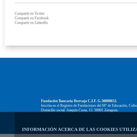
Compartir en Twitter
Compartir en Facebook
Compartir en LinkedIn
Fundación Bancaria Ibercaja C.I.F. G-50000652.
Inscrita en el Registro de Fundaciones del Mº de Educación, Cultu
Domicilio social: Joaquín Costa, 13. 50001 Zaragoza.
INFORMACIÓN ACERCA DE LAS COOKIES UTILIZ