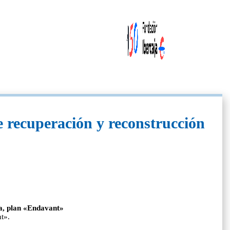
e recuperación y reconstrucción
na, plan «Endavant»
nt».