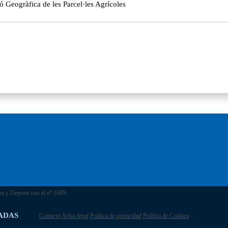
ó Geogràfica de les Parcel·les Agrícoles
ra y Deporte con el nº 1689.
ADAS
Contacto
Aviso legal
Política de privacidad
Política de Cookies