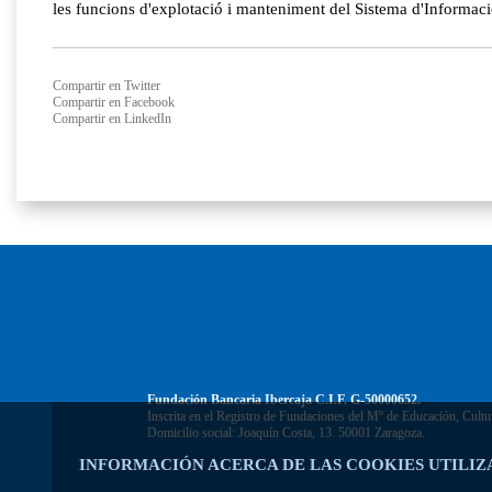
les funcions d'explotació i manteniment del Sistema d'Informaci
Compartir en Twitter
Compartir en Facebook
Compartir en LinkedIn
Fundación Bancaria Ibercaja C.I.F. G-50000652.
Inscrita en el Registro de Fundaciones del Mº de Educación, Cultu
Domicilio social: Joaquín Costa, 13. 50001 Zaragoza.
INFORMACIÓN ACERCA DE LAS COOKIES UTILIZ