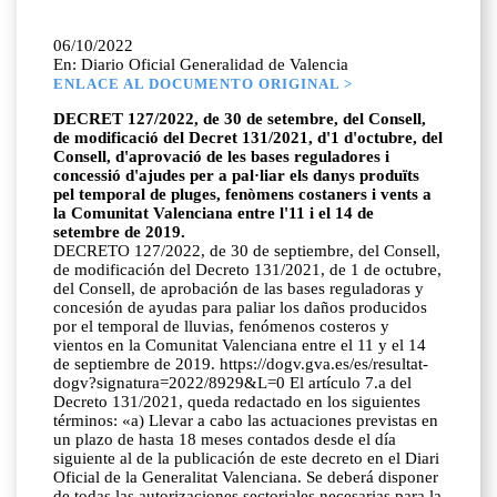
06/10/2022
En: Diario Oficial Generalidad de Valencia
ENLACE AL DOCUMENTO ORIGINAL >
DECRET 127/2022, de 30 de setembre, del Consell,
de modificació del Decret 131/2021, d'1 d'octubre, del
Consell, d'aprovació de les bases reguladores i
concessió d'ajudes per a pal·liar els danys produïts
pel temporal de pluges, fenòmens costaners i vents a
la Comunitat Valenciana entre l'11 i el 14 de
setembre de 2019.
DECRETO 127/2022, de 30 de septiembre, del Consell,
de modificación del Decreto 131/2021, de 1 de octubre,
del Consell, de aprobación de las bases reguladoras y
concesión de ayudas para paliar los daños producidos
por el temporal de lluvias, fenómenos costeros y
vientos en la Comunitat Valenciana entre el 11 y el 14
de septiembre de 2019. https://dogv.gva.es/es/resultat-
dogv?signatura=2022/8929&L=0 El artículo 7.a del
Decreto 131/2021, queda redactado en los siguientes
términos: «a) Llevar a cabo las actuaciones previstas en
un plazo de hasta 18 meses contados desde el día
siguiente al de la publicación de este decreto en el Diari
Oficial de la Generalitat Valenciana. Se deberá disponer
de todas las autorizaciones sectoriales necesarias para la