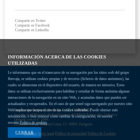
Compartir en Twitter
Compartir en Facebook
Compartir en LinkedIn
INFORMACIÓN ACERCA DE LAS COOKIES
UTILIZADAS
Le informamos que en el transcurso de su navegación por los sitios web del grupo
Ibercaja, se utilizan cookies propias y de terceros (ficheros de datos anónimos), las
cuales se almacenan en el dispositivo del usuario, de manera no intrusiva. Estos
datos se utilizan exclusivamente para habilitar y estudiar de forma anónima algunas
interacciones de la navegación en un sitio Web, y acumulan datos que pueden ser
actualizados y recuperados. En el caso de que usted siga navegando por nuestro sitio
Fundación Bancaria Ibercaja C.I.F. G-50000652.
Web implica que acepta el uso de las cookies indicadas. Puede obtener más
Inscrita en el Registro de Fundaciones del Mº de Educación, Cultura y
información, o bien conocer cómo cambiar la configuración, en nuestra
Deporte con el nº 1689.
sección
Política de cookies
Domicilio social: Joaquín Costa, 13. 50001 Zaragoza.
CERRAR
Contacto
Aviso legal
Política de privacidad
Política de Cookies