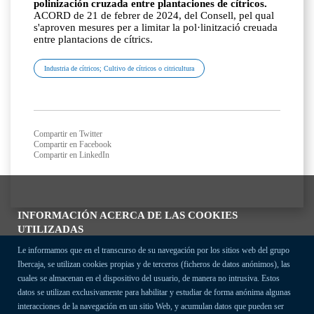
polinización cruzada entre plantaciones de cítricos.
ACORD de 21 de febrer de 2024, del Consell, pel qual
s'aproven mesures per a limitar la pol·linització creuada
entre plantacions de cítrics.
Industria de cítricos; Cultivo de cítricos o citricultura
Compartir en Twitter
Compartir en Facebook
Compartir en LinkedIn
INFORMACIÓN ACERCA DE LAS COOKIES
UTILIZADAS
Le informamos que en el transcurso de su navegación por los sitios web del grupo
Ibercaja, se utilizan cookies propias y de terceros (ficheros de datos anónimos), las
cuales se almacenan en el dispositivo del usuario, de manera no intrusiva. Estos
datos se utilizan exclusivamente para habilitar y estudiar de forma anónima algunas
interacciones de la navegación en un sitio Web, y acumulan datos que pueden ser