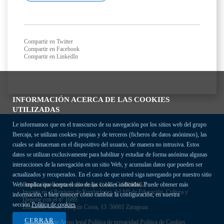
Compartir en Twitter
Compartir en Facebook
Compartir en LinkedIn
INFORMACIÓN ACERCA DE LAS COOKIES
UTILIZADAS
Le informamos que en el transcurso de su navegación por los sitios web del grupo
Ibercaja, se utilizan cookies propias y de terceros (ficheros de datos anónimos), las
cuales se almacenan en el dispositivo del usuario, de manera no intrusiva. Estos
datos se utilizan exclusivamente para habilitar y estudiar de forma anónima algunas
interacciones de la navegación en un sitio Web, y acumulan datos que pueden ser
actualizados y recuperados. En el caso de que usted siga navegando por nuestro sitio
Fundación Bancaria Ibercaja C.I.F. G-50000652.
Web implica que acepta el uso de las cookies indicadas. Puede obtener más
Inscrita en el Registro de Fundaciones del Mº de Educación, Cultura y
información, o bien conocer cómo cambiar la configuración, en nuestra
Deporte con el nº 1689.
sección
Política de cookies
Domicilio social: Joaquín Costa, 13. 50001 Zaragoza.
CERRAR
Contacto
Aviso legal
Política de privacidad
Política de Cookies