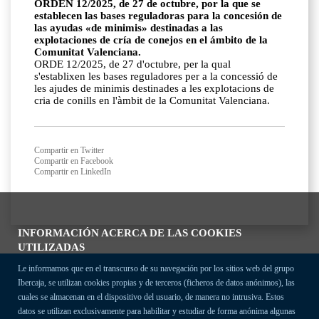
ORDEN 12/2025, de 27 de octubre, por la que se
establecen las bases reguladoras para la concesión de
las ayudas «de minimis» destinadas a las
explotaciones de cría de conejos en el ámbito de la
Comunitat Valenciana.
ORDE 12/2025, de 27 d'octubre, per la qual
s'establixen les bases reguladores per a la concessió de
les ajudes de minimis destinades a les explotacions de
cria de conills en l'àmbit de la Comunitat Valenciana.
Compartir en Twitter
Compartir en Facebook
Compartir en LinkedIn
INFORMACIÓN ACERCA DE LAS COOKIES
UTILIZADAS
Le informamos que en el transcurso de su navegación por los sitios web del grupo
Ibercaja, se utilizan cookies propias y de terceros (ficheros de datos anónimos), las
cuales se almacenan en el dispositivo del usuario, de manera no intrusiva. Estos
datos se utilizan exclusivamente para habilitar y estudiar de forma anónima algunas