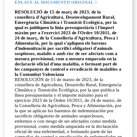
ENLACE AL DOCUMENTO ORIGINAL >
RESOLUCIÓ de 15 de març de 2023, de la
consellera d'Agricultura, Desenvolupament Rural,
Emergència Climàtica i Transició Ecològica, per la
qual es publiquen la línia pressupostària i l'import
màxim per a l'exercici 2023 de l'Ordre 10/2011, de
24 de març, de la Conselleria d'Agricultura, Pesca i
Alimentació, per la qual s'apliquen els barems
d'indemnització per sacrifici obligatori d'animals
sospitosos, malalts o amb risc de ser afectats com a
mesura provisional, com a mesura emparada en la
declaració oficial d'una malaltia, o formant part de
les campanyes de control o erradicació de malalties a
la Comunitat Valenciana
RESOLUCIÓN de 15 de marzo de 2023, de la
consellera de Agricultura, Desarrollo Rural, Emergencia
Climática y Transición Ecológica, por la que publica la
línea presupuestaria y el importe máximo para el
ejercicio 2023 de la Orden 10/2011, de 24 de marzo, de
la Conselleria de Agricultura, Pesca y Alimentación, por
la que se aplican los baremos de indemnización por
sacrificio obligatorio de animales sospechosos,
enfermos o con riesgo de ser afectados como medida
provisional, como medida amparada en la declaración
oficial de una enfermedad, o formando parte de las
campañas de control o erradicación de enfermedades en