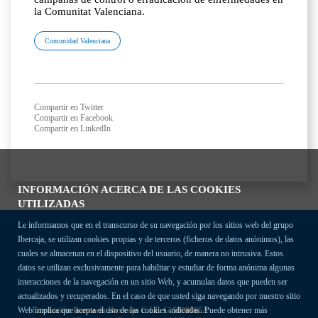
la Comunitat Valenciana.
Comunidad Valenciana
Compartir en Twitter
Compartir en Facebook
Compartir en LinkedIn
INFORMACIÓN ACERCA DE LAS COOKIES
UTILIZADAS
Le informamos que en el transcurso de su navegación por los sitios web del grupo
Ibercaja, se utilizan cookies propias y de terceros (ficheros de datos anónimos), las
cuales se almacenan en el dispositivo del usuario, de manera no intrusiva. Estos
datos se utilizan exclusivamente para habilitar y estudiar de forma anónima algunas
interacciones de la navegación en un sitio Web, y acumulan datos que pueden ser
actualizados y recuperados. En el caso de que usted siga navegando por nuestro sitio
Fundación Bancaria Ibercaja C.I.F. G-50000652.
Web implica que acepta el uso de las cookies indicadas. Puede obtener más