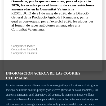
Ganadera, por la que se convocan, para el ejercicio
2026, las ayudas para el fomento de razas autóctonas
amenazadas en la Comunitat Valenciana
RESOLUCIÓ de 21 de maig de 2026, de la Direcció
General de la Producció Agrícola i Ramadera, per la
qual es convoquen, per a l'exercici 2026, les ajudes per
al foment de races autòctones amenaçades a la
Comunitat Valenciana.
Compartir en Twitter
Compartir en Facebook
Compartir en LinkedIn
INFORMACIÓN ACERCA DE LAS COOKIES
UTILIZADAS
Le informamos que en el transcurso de su navegación por los sitios web del grupo
Ibercaja, se utilizan cookies propias y de terceros (ficheros de datos anónimos), las
cuales se almacenan en el dispositivo del usuario, de manera no intrusiva. Estos
datos se utilizan exclusivamente para habilitar y estudiar de forma anónima algunas
interacciones de la navegación en un sitio Web, y acumulan datos que pueden ser