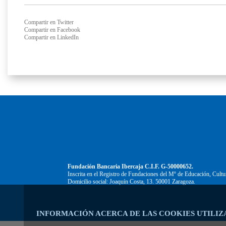
Compartir en Twitter
Compartir en Facebook
Compartir en LinkedIn
Fundación Bancaria Ibercaja C.I.F. G-50000652.
Inscrita en el Registro de Fundaciones del Mº de Educación, Cultu
Domicilio social: Joaquín Costa, 13. 50001 Zaragoza.
INFORMACIÓN ACERCA DE LAS COOKIES UTILIZ