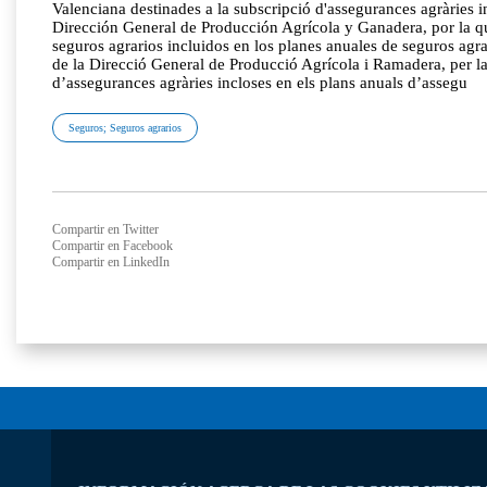
Valenciana destinades a la subscripció d'assegurances agràrie
Dirección General de Producción Agrícola y Ganadera, por la que
seguros agrarios incluidos en los planes anuales de seguros a
de la Direcció General de Producció Agrícola i Ramadera, per la 
d’assegurances agràries incloses en els plans anuals d’assegu
Seguros; Seguros agrarios
Compartir en Twitter
Compartir en Facebook
Compartir en LinkedIn