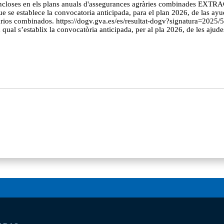
s incloses en els plans anuals d'assegurances agràries combinades EXTR
 se establece la convocatoria anticipada, para el plan 2026, de las ayu
grarios combinados. https://dogv.gva.es/es/resultat-dogv?signatura=2
qual s’establix la convocatòria anticipada, per al pla 2026, de les ajud