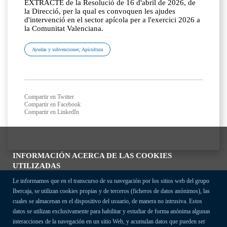
EXTRACTE de la Resolució de 16 d'abril de 2026, de
la Direcció, per la qual es convoquen les ajudes
d'intervenció en el sector apícola per a l'exercici 2026 a
la Comunitat Valenciana.
Ayudas y subvenciones; Apicultura
Compartir en Twitter
Compartir en Facebook
Compartir en LinkedIn
INFORMACIÓN ACERCA DE LAS COOKIES
UTILIZADAS
Le informamos que en el transcurso de su navegación por los sitios web del grupo
Ibercaja, se utilizan cookies propias y de terceros (ficheros de datos anónimos), las
cuales se almacenan en el dispositivo del usuario, de manera no intrusiva. Estos
datos se utilizan exclusivamente para habilitar y estudiar de forma anónima algunas
interacciones de la navegación en un sitio Web, y acumulan datos que pueden ser