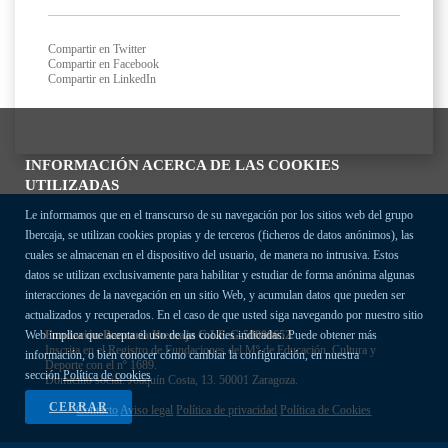
Compartir en Twitter
Compartir en Facebook
Compartir en LinkedIn
INFORMACIÓN ACERCA DE LAS COOKIES
UTILIZADAS
Le informamos que en el transcurso de su navegación por los sitios web del grupo
Ibercaja, se utilizan cookies propias y de terceros (ficheros de datos anónimos), las
cuales se almacenan en el dispositivo del usuario, de manera no intrusiva. Estos
datos se utilizan exclusivamente para habilitar y estudiar de forma anónima algunas
interacciones de la navegación en un sitio Web, y acumulan datos que pueden ser
actualizados y recuperados. En el caso de que usted siga navegando por nuestro sitio
Fundación Bancaria Ibercaja C.I.F. G-50000652.
Web implica que acepta el uso de las cookies indicadas. Puede obtener más
Inscrita en el Registro de Fundaciones del Mº de Educación, Cultura y
información, o bien conocer cómo cambiar la configuración, en nuestra
Deporte con el nº 1689.
sección
Política de cookies
Domicilio social: Joaquín Costa, 13. 50001 Zaragoza.
CERRAR
Contacto
Aviso legal
Política de privacidad
Política de Cookies