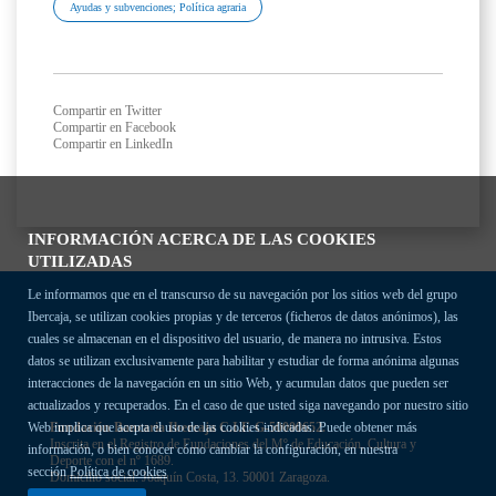
Ayudas y subvenciones; Política agraria
Compartir en Twitter
Compartir en Facebook
Compartir en LinkedIn
INFORMACIÓN ACERCA DE LAS COOKIES
UTILIZADAS
Le informamos que en el transcurso de su navegación por los sitios web del grupo
Ibercaja, se utilizan cookies propias y de terceros (ficheros de datos anónimos), las
cuales se almacenan en el dispositivo del usuario, de manera no intrusiva. Estos
datos se utilizan exclusivamente para habilitar y estudiar de forma anónima algunas
interacciones de la navegación en un sitio Web, y acumulan datos que pueden ser
actualizados y recuperados. En el caso de que usted siga navegando por nuestro sitio
Fundación Bancaria Ibercaja C.I.F. G-50000652.
Web implica que acepta el uso de las cookies indicadas. Puede obtener más
Inscrita en el Registro de Fundaciones del Mº de Educación, Cultura y
información, o bien conocer cómo cambiar la configuración, en nuestra
Deporte con el nº 1689.
sección
Política de cookies
Domicilio social: Joaquín Costa, 13. 50001 Zaragoza.