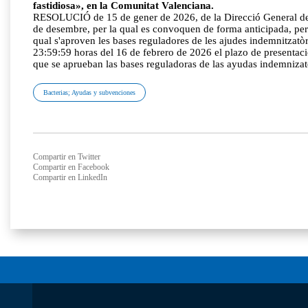
fastidiosa», en la Comunitat Valenciana.
RESOLUCIÓ de 15 de gener de 2026, de la Direcció General de Pr
de desembre, per la qual es convoquen de forma anticipada, per a
qual s'aproven les bases reguladores de les ajudes indemnitzatòri
23:59:59 horas del 16 de febrero de 2026 el plazo de presentaci
que se aprueban las bases reguladoras de las ayudas indemnizator
Bacterias; Ayudas y subvenciones
Compartir en Twitter
Compartir en Facebook
Compartir en LinkedIn