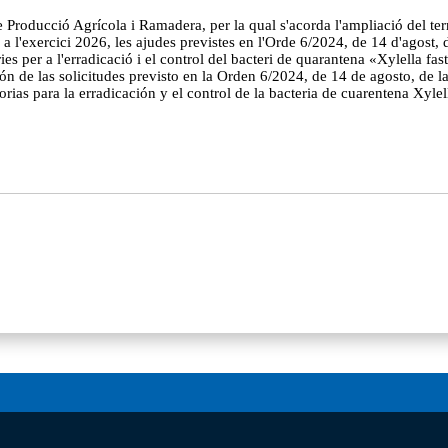
oducció Agrícola i Ramadera, per la qual s'acorda l'ampliació del termi
 l'exercici 2026, les ajudes previstes en l'Orde 6/2024, de 14 d'agost, d
es per a l'erradicació i el control del bacteri de quarantena «Xylella fa
ón de las solicitudes previsto en la Orden 6/2024, de 14 de agosto, de l
ias para la erradicación y el control de la bacteria de cuarentena Xylel