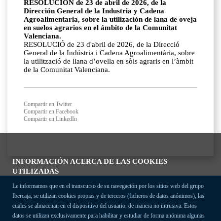
RESOLUCIÓN de 23 de abril de 2026, de la
Dirección General de la Industria y Cadena
Agroalimentaria, sobre la utilización de lana de oveja
en suelos agrarios en el ámbito de la Comunitat
Valenciana.
RESOLUCIÓ de 23 d'abril de 2026, de la Direcció
General de la Indústria i Cadena Agroalimentària, sobre
la utilització de llana d’ovella en sòls agraris en l’àmbit
de la Comunitat Valenciana.
Compartir en Twitter
Compartir en Facebook
Compartir en LinkedIn
INFORMACIÓN ACERCA DE LAS COOKIES
UTILIZADAS
Le informamos que en el transcurso de su navegación por los sitios web del grupo
Ibercaja, se utilizan cookies propias y de terceros (ficheros de datos anónimos), las
cuales se almacenan en el dispositivo del usuario, de manera no intrusiva. Estos
datos se utilizan exclusivamente para habilitar y estudiar de forma anónima algunas