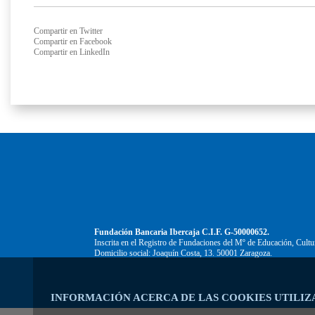
Compartir en Twitter
Compartir en Facebook
Compartir en LinkedIn
Fundación Bancaria Ibercaja C.I.F. G-50000652.
Inscrita en el Registro de Fundaciones del Mº de Educación, Cultu
Domicilio social: Joaquín Costa, 13. 50001 Zaragoza.
INFORMACIÓN ACERCA DE LAS COOKIES UTILIZ