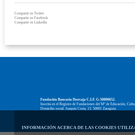
Compartir en Twitter
Compartir en Facebook
Compartir en LinkedIn
Fundación Bancaria Ibercaja C.I.F. G-50000652.
Inscrita en el Registro de Fundaciones del Mº de Educación, Cultu
Domicilio social: Joaquín Costa, 13. 50001 Zaragoza.
INFORMACIÓN ACERCA DE LAS COOKIES UTILIZ