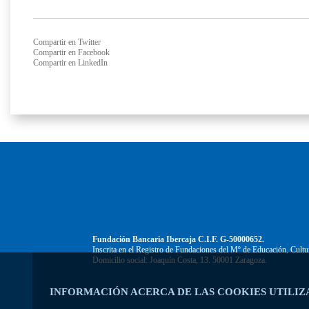
Compartir en Twitter
Compartir en Facebook
Compartir en LinkedIn
Fundación Bancaria Ibercaja C.I.F. G-50000652.
Inscrita en el Registro de Fundaciones del Mº de Educación, Cultu
Domicilio social: Joaquín Costa, 13. 50001 Zaragoza.
INFORMACIÓN ACERCA DE LAS COOKIES UTILIZ