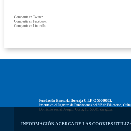
Compartir en Twitter
Compartir en Facebook
Compartir en LinkedIn
Fundación Bancaria Ibercaja C.I.F. G-50000652.
Inscrita en el Registro de Fundaciones del Mº de Educación, Cultu
Domicilio social: Joaquín Costa, 13. 50001 Zaragoza.
INFORMACIÓN ACERCA DE LAS COOKIES UTILIZ