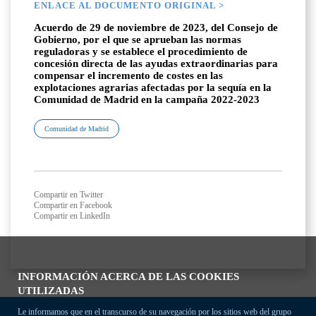
ENLACE AL DOCUMENTO ORIGINAL >
Acuerdo de 29 de noviembre de 2023, del Consejo de
Gobierno, por el que se aprueban las normas
reguladoras y se establece el procedimiento de
concesión directa de las ayudas extraordinarias para
compensar el incremento de costes en las
explotaciones agrarias afectadas por la sequía en la
Comunidad de Madrid en la campaña 2022-2023
Comunidad de Madrid
Compartir en Twitter
Compartir en Facebook
Compartir en LinkedIn
INFORMACIÓN ACERCA DE LAS COOKIES
UTILIZADAS
Le informamos que en el transcurso de su navegación por los sitios web del grupo