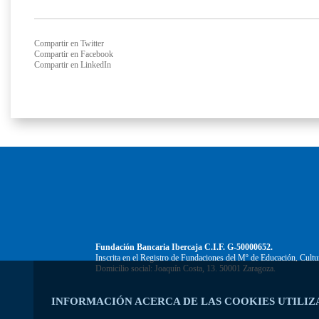
Compartir en Twitter
Compartir en Facebook
Compartir en LinkedIn
Fundación Bancaria Ibercaja C.I.F. G-50000652.
Inscrita en el Registro de Fundaciones del Mº de Educación, Cultu
Domicilio social: Joaquín Costa, 13. 50001 Zaragoza.
INFORMACIÓN ACERCA DE LAS COOKIES UTILIZ