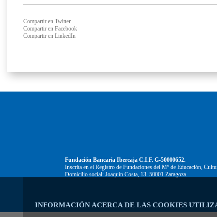
Compartir en Twitter
Compartir en Facebook
Compartir en LinkedIn
Fundación Bancaria Ibercaja C.I.F. G-50000652.
Inscrita en el Registro de Fundaciones del Mº de Educación, Cultu
Domicilio social: Joaquín Costa, 13. 50001 Zaragoza.
INFORMACIÓN ACERCA DE LAS COOKIES UTILIZ