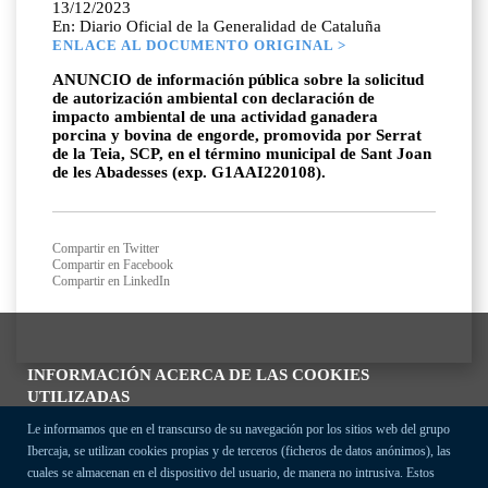
13/12/2023
En: Diario Oficial de la Generalidad de Cataluña
ENLACE AL DOCUMENTO ORIGINAL >
ANUNCIO de información pública sobre la solicitud
de autorización ambiental con declaración de
impacto ambiental de una actividad ganadera
porcina y bovina de engorde, promovida por Serrat
de la Teia, SCP, en el término municipal de Sant Joan
de les Abadesses (exp. G1AAI220108).
Compartir en Twitter
Compartir en Facebook
Compartir en LinkedIn
INFORMACIÓN ACERCA DE LAS COOKIES
UTILIZADAS
Le informamos que en el transcurso de su navegación por los sitios web del grupo
Ibercaja, se utilizan cookies propias y de terceros (ficheros de datos anónimos), las
cuales se almacenan en el dispositivo del usuario, de manera no intrusiva. Estos