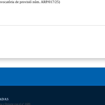
onvocatòria de provisió núm. ARP/017/25)
ADAS
ra y Deporte con el nº 1689.