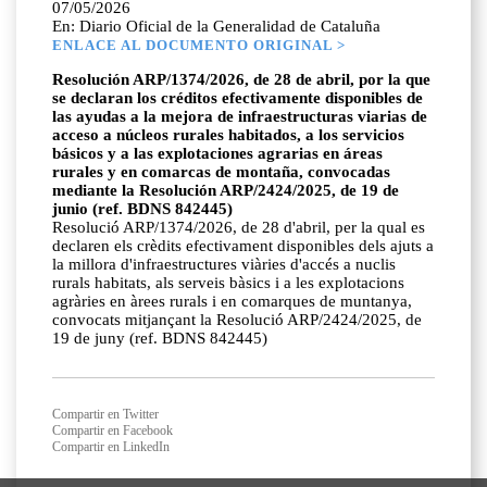
07/05/2026
En: Diario Oficial de la Generalidad de Cataluña
ENLACE AL DOCUMENTO ORIGINAL >
Resolución ARP/1374/2026, de 28 de abril, por la que
se declaran los créditos efectivamente disponibles de
las ayudas a la mejora de infraestructuras viarias de
acceso a núcleos rurales habitados, a los servicios
básicos y a las explotaciones agrarias en áreas
rurales y en comarcas de montaña, convocadas
mediante la Resolución ARP/2424/2025, de 19 de
junio (ref. BDNS 842445)
Resolució ARP/1374/2026, de 28 d'abril, per la qual es
declaren els crèdits efectivament disponibles dels ajuts a
la millora d'infraestructures viàries d'accés a nuclis
rurals habitats, als serveis bàsics i a les explotacions
agràries en àrees rurals i en comarques de muntanya,
convocats mitjançant la Resolució ARP/2424/2025, de
19 de juny (ref. BDNS 842445)
Compartir en Twitter
Compartir en Facebook
Compartir en LinkedIn