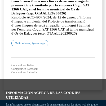
transformación de unas fincas de secano a regadío,
promovido y tramitado por la empresa Cogul SAT
1366 CAT, en el término municipal de Os de
Balaguer (exp. OTAALL20230026)
Resolució ACC/4907/2024, de 12 de gener, d’informe
d’impacte ambiental del Projecte de transformació
d’unes finques de secà a regadiu, promogut i tramitat
per l’empresa Cogul SAT 1366 CAT, al terme municipal
d’Os de Balaguer (exp. OTAALL20230026)
Medio ambiente; Agua de riego
Compartir en Twitter
Compartir en Facebook
Compartir en LinkedIn
INFORMACIÓN ACERCA DE LAS COOKIES
UTILIZADAS
Le informamos que en el transcurso de su navegación por los sitios web del grupo