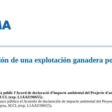
ión de una explotación ganadera p
 públic l’Acord de declaració d’impacte ambiental del Projecte d’a
SCCL (exp. L1AAI190655).
e público el Acuerdo de declaración de impacto ambiental del Proyect
ogesa, SCCL (exp. L1AAI190655).