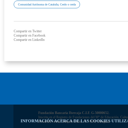
Comunidad Autónoma de Cataluña; Cerdo o cerda
Compartir en Twitter
Compartir en Facebook
Compartir en LinkedIn
Fundación Bancaria Ibercaja C.I.F. G-50000652.
Inscrita en el Registro de Fundaciones del Mº de Educación, Cultu
INFORMACIÓN ACERCA DE LAS COOKIES UTILIZ
Domicilio social: Joaquín Costa, 13. 50001 Zaragoza.